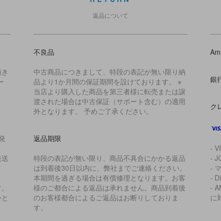
返品について
不良品
Am
頂き
中古商品につきまして、特段の表記が無い限り納
銀
ー
品より1か月間の保証期間を設けております。 ※
当店より購入した商品を第三者様に転売または譲
渡された場合は中古保証（サポート含む）の適用
ク
外となります。 予めご了承ください。
発
返品期限
- V
発送
特段の表記が無い限り、商品不具合にかかる返品
- J
は到着後30日以内に、弊社までご連絡ください。
- 
本期間を過ぎる場合は有償修理となります。お客
- D
す。
様のご都合による返品は承れません。商品到着後
- 
外と
のお客様都合によるご返品はお断りしておりま
に
す。