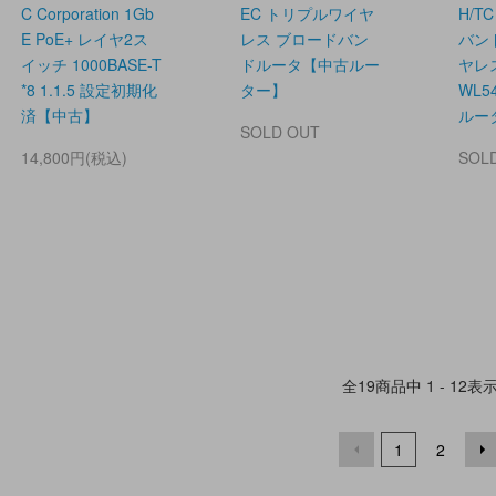
C Corporation 1Gb
EC トリプルワイヤ
H/T
E PoE+ レイヤ2ス
レス ブロードバン
バン
イッチ 1000BASE-T
ドルータ【中古ルー
ヤレス
*8 1.1.5 設定初期化
ター】
WL
済【中古】
ルー
SOLD OUT
14,800円(税込)
SOL
全
19
商品中
1 - 12
表
1
2