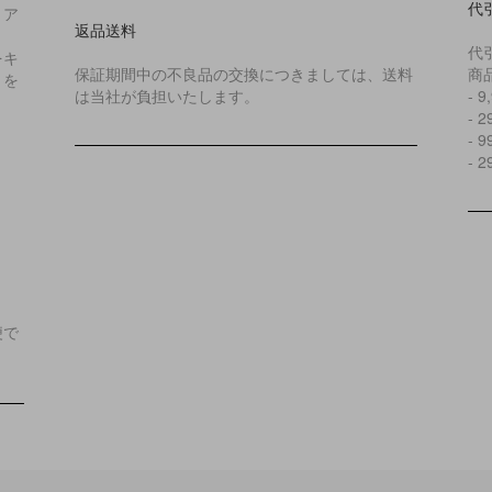
代
リア
返品送料
代
をキ
保証期間中の不良品の交換につきましては、送料
商
とを
は当社が負担いたします。
- 
- 
- 
- 
便で