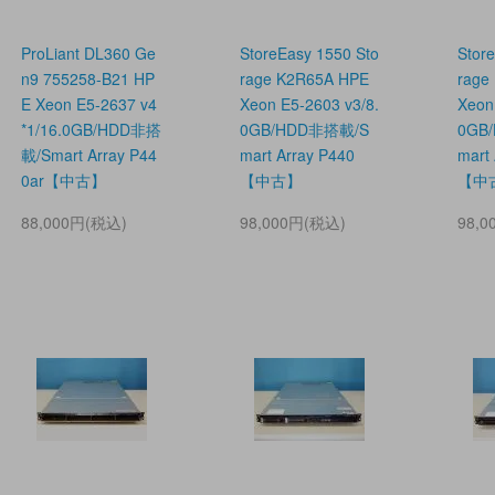
ProLiant DL360 Ge
StoreEasy 1550 Sto
Stor
n9 755258-B21 HP
rage K2R65A HPE
rage
E Xeon E5-2637 v4
Xeon E5-2603 v3/8.
Xeon
*1/16.0GB/HDD非搭
0GB/HDD非搭載/S
0GB
載/Smart Array P44
mart Array P440
mart
0ar【中古】
【中古】
【中
88,000円(税込)
98,000円(税込)
98,