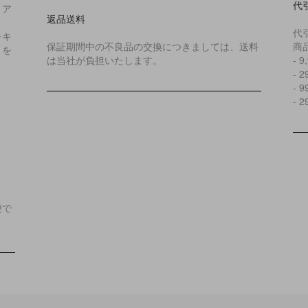
代
リア
返品送料
代
をキ
保証期間中の不良品の交換につきましては、送料
商
とを
は当社が負担いたします。
- 
- 
- 
- 
便で