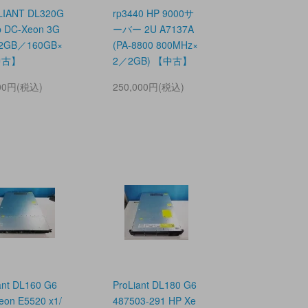
IANT DL320G
rp3440 HP 9000サ
p DC-Xeon 3G
ーバー 2U A7137A
2GB／160GB×
(PA-8800 800MHz×
中古】
2／2GB) 【中古】
000円(税込)
250,000円(税込)
iant DL160 G6
ProLiant DL180 G6
eon E5520 x1/
487503-291 HP Xe