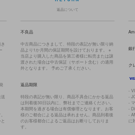
返品について
不良品
Am
頂き
中古商品につきまして、特段の表記が無い限り納
銀
ー
品より1か月間の保証期間を設けております。 ※
当店より購入した商品を第三者様に転売または譲
渡された場合は中古保証（サポート含む）の適用
ク
外となります。 予めご了承ください。
発
返品期限
- V
発送
特段の表記が無い限り、商品不具合にかかる返品
- J
は到着後30日以内に、弊社までご連絡ください。
- 
本期間を過ぎる場合は有償修理となります。お客
- D
す。
様のご都合による返品は承れません。商品到着後
- 
外と
のお客様都合によるご返品はお断りしておりま
に
す。