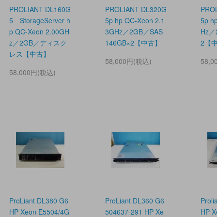
PROLIANT DL160G
PROLIANT DL320G
PROL
5 StorageServer h
5p hp QC-Xeon 2.1
5p h
p QC-Xeon 2.00GH
3GHz／2GB／SAS
Hz／
z／2GB／ディスク
146GB×2【中古】
2【
レス【中古】
58,000円(税込)
58,
58,000円(税込)
ProLiant DL380 G6
ProLiant DL360 G6
Prol
HP Xeon E5504/4G
504637-291 HP Xe
HP X