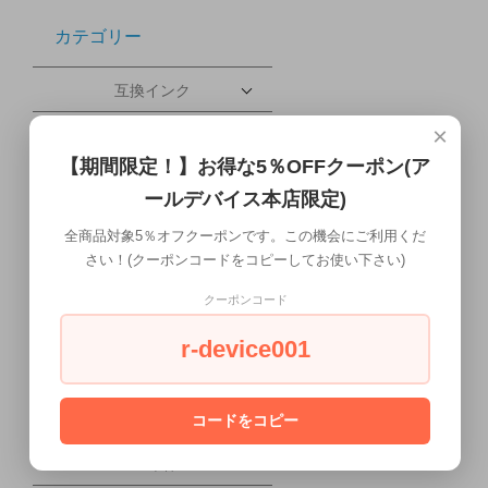
カテゴリー
互換インク
×
その他プリンタ
【期間限定！】お得な5％OFFクーポン(ア
ブレードサーバー
ールデバイス本店限定)
携帯電話・タブレット
全商品対象5％オフクーポンです。この機会にご利用くだ
さい！(クーポンコードをコピーしてお使い下さい)
配送について
クーポンコード
ワークステーション本体
r-device001
液晶ディスプレイ
会社概要
コードをコピー
PC本体