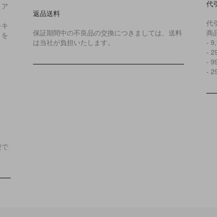
代
リア
返品送料
代
をキ
保証期間中の不良品の交換につきましては、送料
商
とを
は当社が負担いたします。
- 
- 
- 
- 
便で