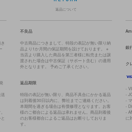
返品について
不良品
Am
頂き
中古商品につきまして、特段の表記が無い限り納
銀
ー
品より1か月間の保証期間を設けております。 ※
当店より購入した商品を第三者様に転売または譲
渡された場合は中古保証（サポート含む）の適用
ク
外となります。 予めご了承ください。
発
返品期限
- V
発送
特段の表記が無い限り、商品不具合にかかる返品
- J
は到着後30日以内に、弊社までご連絡ください。
- 
本期間を過ぎる場合は有償修理となります。お客
- D
す。
様のご都合による返品は承れません。商品到着後
- 
外と
のお客様都合によるご返品はお断りしておりま
に
す。