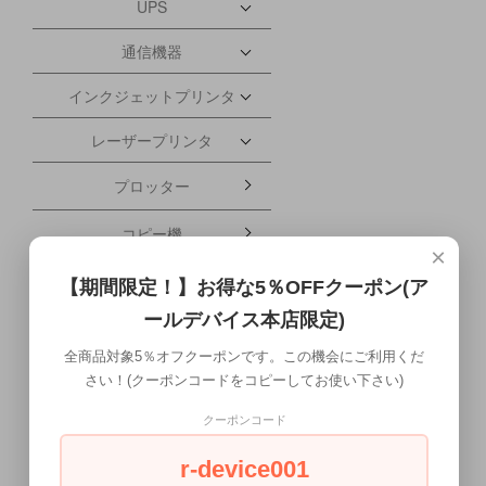
UPS
通信機器
インクジェットプリンタ
レーザープリンタ
プロッター
コピー機
×
複合機
【期間限定！】お得な5％OFFクーポン(ア
ールデバイス本店限定)
丁合機
全商品対象5％オフクーポンです。この機会にご利用くだ
ドットプリンタ
さい！(クーポンコードをコピーしてお使い下さい)
シュレッダー
クーポンコード
スキャナ
r-device001