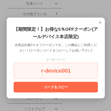
互換インク
その他プリンタ
×
ブレードサーバー
【期間限定！】お得な5％OFFクーポン(ア
携帯電話・タブレット
ールデバイス本店限定)
配送について
全商品対象5％オフクーポンです。この機会にご利用くだ
さい！(クーポンコードをコピーしてお使い下さい)
ワークステーション本体
クーポンコード
液晶ディスプレイ
r-device001
会社概要
コードをコピー
PC本体
PCパーツ
ソフトウェア