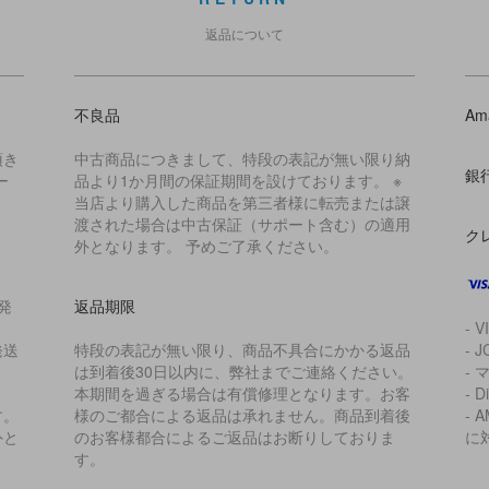
返品について
不良品
Am
頂き
中古商品につきまして、特段の表記が無い限り納
銀
ー
品より1か月間の保証期間を設けております。 ※
当店より購入した商品を第三者様に転売または譲
渡された場合は中古保証（サポート含む）の適用
ク
外となります。 予めご了承ください。
発
返品期限
- V
発送
特段の表記が無い限り、商品不具合にかかる返品
- J
は到着後30日以内に、弊社までご連絡ください。
- 
本期間を過ぎる場合は有償修理となります。お客
- D
す。
様のご都合による返品は承れません。商品到着後
- 
外と
のお客様都合によるご返品はお断りしておりま
に
す。