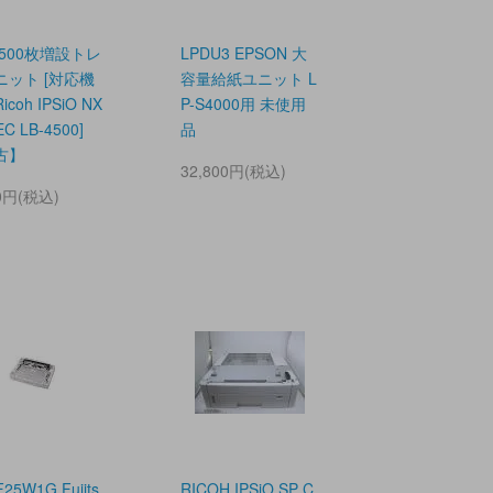
 500枚増設トレ
LPDU3 EPSON 大
ニット [対応機
容量給紙ユニット L
coh IPSiO NX
P-S4000用 未使用
EC LB-4500]
品
古】
32,800円(税込)
00円(税込)
F25W1G Fujits
RICOH IPSiO SP C