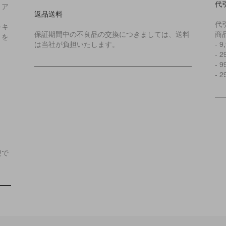
代
リア
返品送料
代
をキ
保証期間中の不良品の交換につきましては、送料
商
とを
は当社が負担いたします。
- 
- 
- 
- 
便で