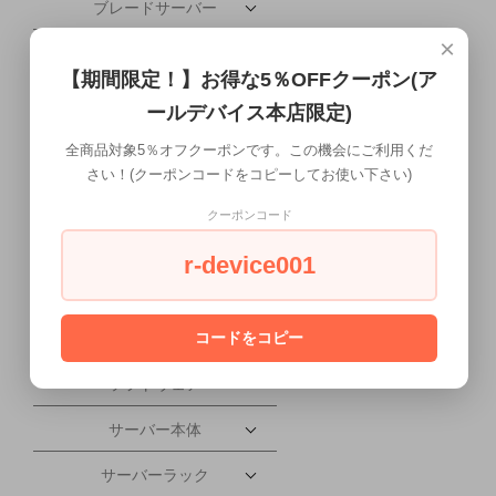
ブレードサーバー
×
携帯電話・タブレット
【期間限定！】お得な5％OFFクーポン(ア
配送について
ールデバイス本店限定)
ワークステーション本体
全商品対象5％オフクーポンです。この機会にご利用くだ
さい！(クーポンコードをコピーしてお使い下さい)
液晶ディスプレイ
クーポンコード
会社概要
r-device001
PC本体
PCパーツ
コードをコピー
ソフトウェア
サーバー本体
サーバーラック