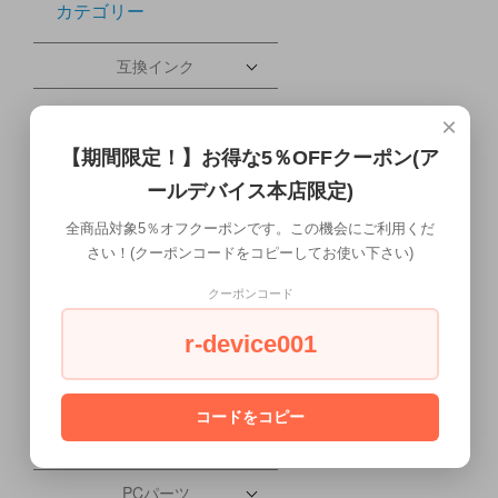
カテゴリー
互換インク
その他プリンタ
×
【期間限定！】お得な5％OFFクーポン(ア
ブレードサーバー
ールデバイス本店限定)
携帯電話・タブレット
全商品対象5％オフクーポンです。この機会にご利用くだ
さい！(クーポンコードをコピーしてお使い下さい)
配送について
クーポンコード
ワークステーション本体
r-device001
液晶ディスプレイ
会社概要
コードをコピー
PC本体
PCパーツ