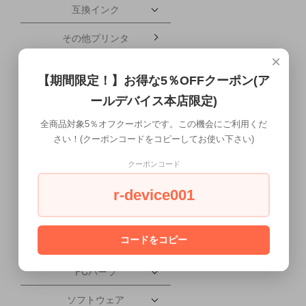
互換インク
その他プリンタ
×
ブレードサーバー
【期間限定！】お得な5％OFFクーポン(ア
携帯電話・タブレット
ールデバイス本店限定)
配送について
全商品対象5％オフクーポンです。この機会にご利用くだ
さい！(クーポンコードをコピーしてお使い下さい)
ワークステーション本体
クーポンコード
液晶ディスプレイ
r-device001
会社概要
コードをコピー
PC本体
PCパーツ
ソフトウェア