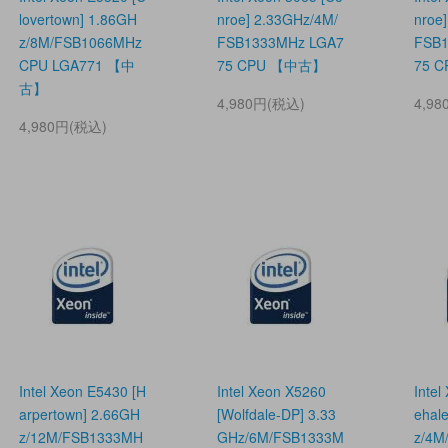
lovertown] 1.86GH
nroe] 2.33GHz/4M/
nroe
z/8M/FSB1066MHz
FSB1333MHz LGA7
FSB1
CPU LGA771 【中
75 CPU 【中古】
75 
古】
4,980円(税込)
4,9
4,980円(税込)
Intel Xeon E5430 [H
Intel Xeon X5260
Intel
arpertown] 2.66GH
[Wolfdale-DP] 3.33
ehal
z/12M/FSB1333MH
GHz/6M/FSB1333M
z/4M