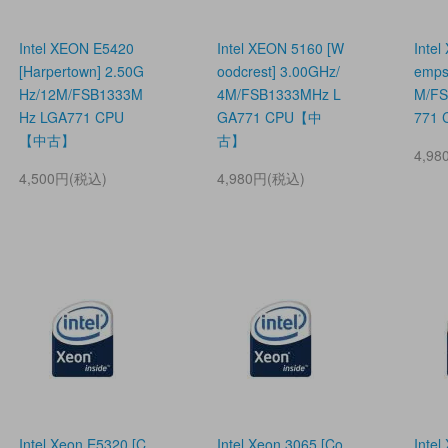
Intel XEON E5420
Intel XEON 5160 [W
Inte
[Harpertown] 2.50G
oodcrest] 3.00GHz/
emps
Hz/12M/FSB1333M
4M/FSB1333MHz L
M/FS
Hz LGA771 CPU
GA771 CPU【中
771
【中古】
古】
4,9
4,500円(税込)
4,980円(税込)
Intel Xeon E5320 [C
Intel Xeon 3065 [Co
Intel