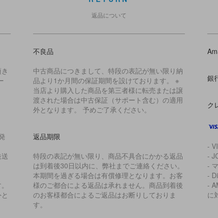
返品について
不良品
Am
頂き
中古商品につきまして、特段の表記が無い限り納
銀
ー
品より1か月間の保証期間を設けております。 ※
当店より購入した商品を第三者様に転売または譲
渡された場合は中古保証（サポート含む）の適用
ク
外となります。 予めご了承ください。
発
返品期限
- V
発送
特段の表記が無い限り、商品不具合にかかる返品
- J
は到着後30日以内に、弊社までご連絡ください。
- 
本期間を過ぎる場合は有償修理となります。お客
- D
す。
様のご都合による返品は承れません。商品到着後
- 
外と
のお客様都合によるご返品はお断りしておりま
に
す。