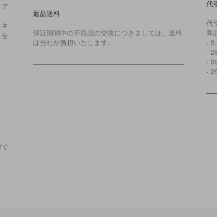
代
リア
返品送料
代
をキ
保証期間中の不良品の交換につきましては、送料
商
とを
は当社が負担いたします。
- 
- 
- 
- 
便で