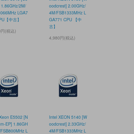
] 1.86GHz/2M/
oodcrest] 2.00GHz/
066MHz LGA7
4M/FSB1333MHz L
CPU【中古】
GA771 CPU 【中
古】
80円(税込)
4,980円(税込)
 Xeon E5502 [N
Intel XEON 5140 [W
em-EP] 1.86GH
oodcrest] 2.33GHz/
/FSB800MHz L
4M/FSB1333MHz L