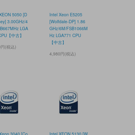
l XEON 5050 [D
Intel Xeon E5205
ey] 3.00GHz/4
[Wolfdale-DP] 1.86
B667MHz LGA
GHz/6M/FSB1066M
 CPU【中古】
Hz LGA771 CPU
【中古】
80円(税込)
4,980円(税込)
 Xeon 3040 [Co
Intel XEON 5130 [W