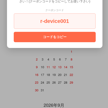
さい！(クーポンコードをコピーしてお使い下さい)
クーポンコード
CALENDAR
カレンダー
r-device001
2026年8月
コードをコピー
日
月
火
水
木
金
土
1
2
3
4
5
6
7
8
9
10
11
12
13
14
15
16
17
18
19
20
21
22
23
24
25
26
27
28
29
30
31
2026年9月