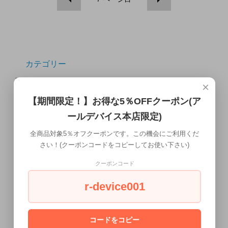
カテゴリー
×
互換インク
【期間限定！】お得な5％OFFクーポン(ア
その他プリンタ
ールデバイス本店限定)
ブレードサーバー
全商品対象5％オフクーポンです。この機会にご利用くだ
さい！(クーポンコードをコピーしてお使い下さい)
携帯電話・タブレット
クーポンコード
配送について
r-device001
ワークステーション本体
液晶ディスプレイ
コードをコピー