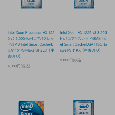
Intel Xeon Processor E3-122
Intel Xeon E3-1225 v3 3.20G
0 v5 3.00GHz/4コア/4スレッ
Hz/4コア/4スレッド/8MB Int
ド/8MB Intel Smart Cache/L
el Smart Cache/LGA1150/Ha
GA1151/Skylake/SR2LG【中
swell/SR1KX【中古CPU】
古CPU】
9,800円(税込)
4,980円(税込)