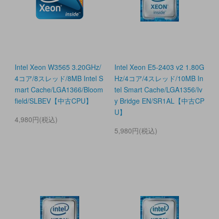
Intel Xeon W3565 3.20GHz/
Intel Xeon E5-2403 v2 1.80G
4コア/8スレッド/8MB Intel S
Hz/4コア/4スレッド/10MB In
mart Cache/LGA1366/Bloom
tel Smart Cache/LGA1356/Iv
field/SLBEV【中古CPU】
y Bridge EN/SR1AL【中古CP
U】
4,980円(税込)
5,980円(税込)