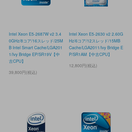
Intel Xeon E5-2687W v2 3.4
Intel Xeon E5-2630 v2 2.60G
0GHz/8コア/16スレッド/25M
Hz/6コア/12スレッド/15MB
B Intel Smart Cache/LGA201
Cache/LGA2011/Ivy Bridge E
1/Ivy Bridge EP/SR19V【中
P/SR1AM【中古CPU】
古CPU】
12,800円(税込)
39,800円(税込)