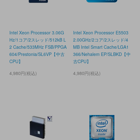
Intel Xeon Processor 3.06G
Intel Xeon Processor E5503
Hz/1コア/2スレッド/512kB L
2.00GHz/2コア/2スレッド/4
2 Cache/533MHz FSB/PPGA
MB Intel Smart Cache/LGA1
604/Prestonia/SL6VP【中古
366/Nehalem EP/SLBKD【中
CPU】
古CPU】
4,980円(税込)
4,980円(税込)