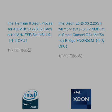
Intel Pentium II Xeon Proces
Intel Xeon E5-2430 2.20GH
sor 450MHz/512kB L2 Cach
z/6コア/12スレッド/15MB Int
e/100MHz FSB/Slot2/SL2XJ
el Smart Cache/LGA1356/Sa
【中古CPU】
ndy Bridge EN/SR0LM【中古
CPU】
19,800円(税込)
12,800円(税込)