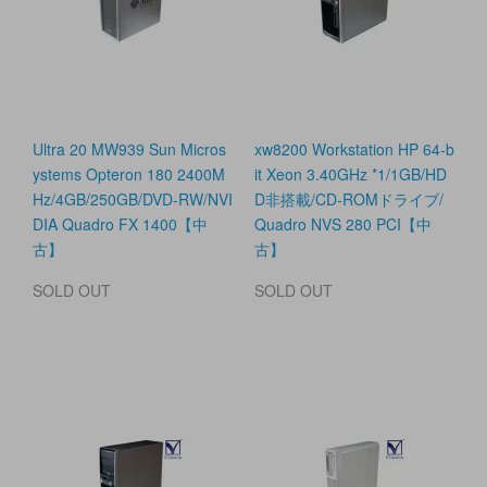
Ultra 20 MW939 Sun Micros
xw8200 Workstation HP 64-b
ystems Opteron 180 2400M
it Xeon 3.40GHz *1/1GB/HD
Hz/4GB/250GB/DVD-RW/NVI
D非搭載/CD-ROMドライブ/
DIA Quadro FX 1400【中
Quadro NVS 280 PCI【中
古】
古】
SOLD OUT
SOLD OUT