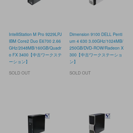
IntelliStation M Pro 9229LPJ
Dimension 9100 DELL Penti
IBM Core2 Duo E6700 2.66
um 4 630 3.00GHz/1024MB/
GHz/2048MB/160GB/Quadr
250GB/DVD-ROW/Radeon X
o FX 3400【中古ワークステ
300【中古ワークステーショ
ーション】
ン】
SOLD OUT
SOLD OUT