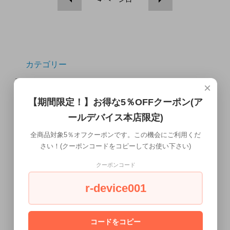
カテゴリー
×
互換インク
【期間限定！】お得な5％OFFクーポン(ア
その他プリンタ
ールデバイス本店限定)
ブレードサーバー
全商品対象5％オフクーポンです。この機会にご利用くだ
さい！(クーポンコードをコピーしてお使い下さい)
携帯電話・タブレット
クーポンコード
配送について
r-device001
ワークステーション本体
液晶ディスプレイ
コードをコピー