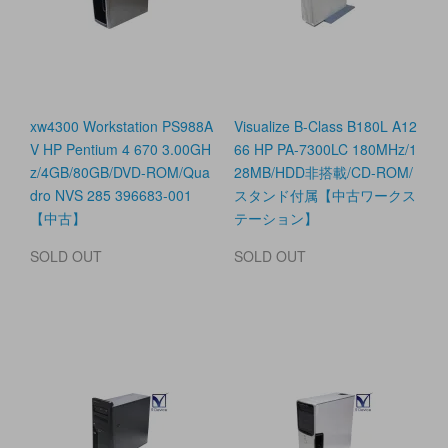
xw4300 Workstation PS988A
Visualize B-Class B180L A12
V HP Pentium 4 670 3.00GH
66 HP PA-7300LC 180MHz/1
z/4GB/80GB/DVD-ROM/Qua
28MB/HDD非搭載/CD-ROM/
dro NVS 285 396683-001
スタンド付属【中古ワークス
【中古】
テーション】
SOLD OUT
SOLD OUT