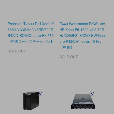
Precision T7500 Dell Xeon X
Z440 Workstation F5W13AV
5680 3.33GHz *2/8GB/500G
HP Xeon E5-1620 v3 3.50G
B/DVD-ROM/Quadro FX 580
Hz/32GB/2TB/DVD-RW/Qua
【中古ワークステーション】
dro K420/Windows 10 Pro
【中古】
SOLD OUT
SOLD OUT