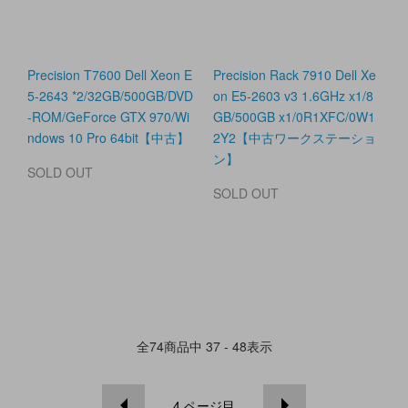
Precision T7600 Dell Xeon E
Precision Rack 7910 Dell Xe
5-2643 *2/32GB/500GB/DVD
on E5-2603 v3 1.6GHz x1/8
-ROM/GeForce GTX 970/Wi
GB/500GB x1/0R1XFC/0W1
ndows 10 Pro 64bit【中古】
2Y2【中古ワークステーショ
ン】
SOLD OUT
SOLD OUT
全
74
商品中
37 - 48
表示
4
ページ目