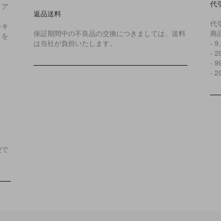
代
リア
返品送料
代
をキ
保証期間中の不良品の交換につきましては、送料
商
とを
は当社が負担いたします。
- 
- 
- 
- 
便で