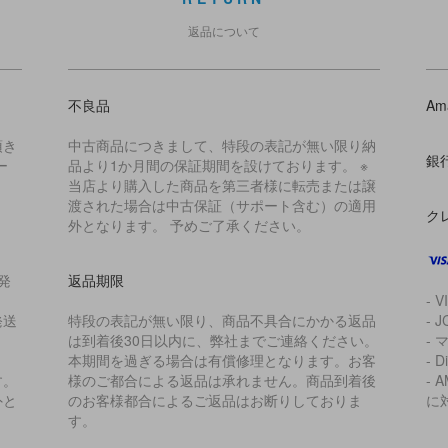
返品について
不良品
Am
頂き
中古商品につきまして、特段の表記が無い限り納
銀
ー
品より1か月間の保証期間を設けております。 ※
当店より購入した商品を第三者様に転売または譲
渡された場合は中古保証（サポート含む）の適用
ク
外となります。 予めご了承ください。
発
返品期限
- V
発送
特段の表記が無い限り、商品不具合にかかる返品
- J
は到着後30日以内に、弊社までご連絡ください。
- 
本期間を過ぎる場合は有償修理となります。お客
- D
す。
様のご都合による返品は承れません。商品到着後
- 
外と
のお客様都合によるご返品はお断りしておりま
に
す。