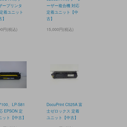
ザープリンタ
ーザー複合機 対応
 定着ユニット
定着ユニット【中
古】
古】
000円(税込)
15,000円(税込)
7100、LP-S81
DocuPrint C525A 富
応 EPSON 定
士ゼロックス 定着
ニット【中古】
ユニット【中古】