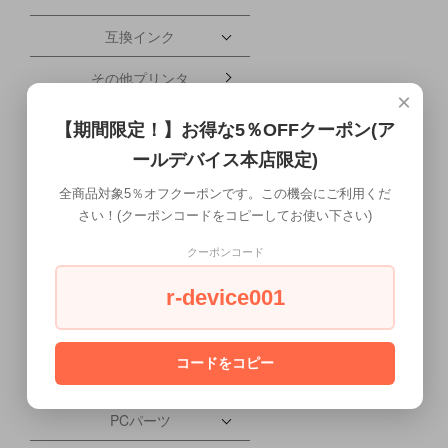
互換インク
その他プリンタ
×
ブレードサーバー
【期間限定！】お得な5％OFFクーポン(ア
ールデバイス本店限定)
携帯電話・タブレット
全商品対象5％オフクーポンです。この機会にご利用くだ
配送について
さい！(クーポンコードをコピーしてお使い下さい)
ワークステーション本体
クーポンコード
液晶ディスプレイ
r-device001
会社概要
コードをコピー
PC本体
PCパーツ