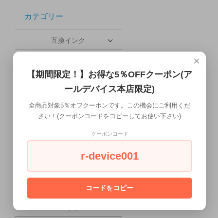
カテゴリー
互換インク
×
その他プリンタ
【期間限定！】お得な5％OFFクーポン(ア
ブレードサーバー
ールデバイス本店限定)
携帯電話・タブレット
全商品対象5％オフクーポンです。この機会にご利用くだ
さい！(クーポンコードをコピーしてお使い下さい)
配送について
クーポンコード
ワークステーション本体
r-device001
液晶ディスプレイ
会社概要
コードをコピー
PC本体