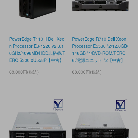
PowerEdge T110 II Dell Xeo
PowerEdge R710 Dell Xeon
n Processor E3-1220 v2 3.1
Processor E5530 *2/12.0GB/
0GHz/4096MB/HDD非搭載/P
146GB *4/DVD-ROM/PERC
ERC S300 0U558P【中古】
6i/電源ユニット *2【中古】
68,000円(税込)
88,000円(税込)