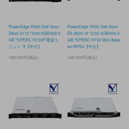
PowerEdge R540 Dell Xeon
PowerEdge R530 Dell Xeon
Silver 4110 *2/64.0GB/600.0
E5-2630 v3 *2/32.0GB/600.0
GB *5/PERC H730P/電源ユ
GB *5/PERC H730 Mini Adap
ニット *2【中古】
ter/RPSU【中古】
198,000円(税込)
168,000円(税込)