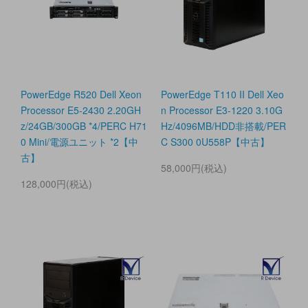
PowerEdge R520 Dell Xeon
PowerEdge T110 II Dell Xeo
Processor E5-2430 2.20GH
n Processor E3-1220 3.10G
z/24GB/300GB *4/PERC H71
Hz/4096MB/HDD非搭載/PER
0 Mini/電源ユニット *2【中
C S300 0U558P【中古】
古】
58,000円(税込)
128,000円(税込)