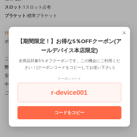
スロット
:1スロット占有
ブラケット
:標準ブラケット
×
付属品
ボードのみです。
【期間限定！】お得な5％OFFクーポン(ア
ールデバイス本店限定)
こちらの商品は中古品になります。
全商品対象5％オフクーポンです。この機会にご利用くだ
弊社にて動作チェック及び耐久テストを実施しておりますので、
さい！(クーポンコードをコピーしてお使い下さい)
安心してご利用いただけます。
クーポンコード
中古品となりますのである程度の使用感がございます。
r-device001
ご理解のうえお買い求め下さい。
コードをコピー