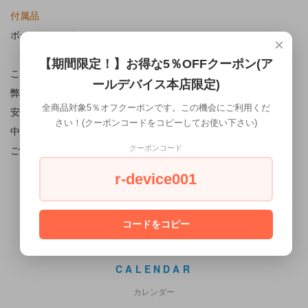
付属品
ボードのみです。
×
【期間限定！】お得な5％OFFクーポン(ア
こちらの商品は中古品になります。
ールデバイス本店限定)
弊社にて動作チェック及び耐久テストを実施しておりますので、
全商品対象5％オフクーポンです。この機会にご利用くだ
安心してご利用いただけます。
さい！(クーポンコードをコピーしてお使い下さい)
中古品となりますのである程度の使用感がございます。
ご理解のうえお買い求めください。
クーポンコード
r-device001
コードをコピー
CALENDAR
カレンダー