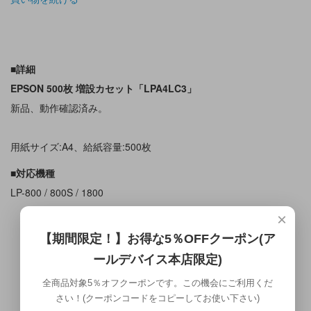
■詳細
EPSON 500枚 増設カセット「LPA4LC3」
新品、動作確認済み。
用紙サイズ:A4、給紙容量:500枚
■対応機種
LP-800 / 800S / 1800
×
【期間限定！】お得な5％OFFクーポン(ア
ールデバイス本店限定)
全商品対象5％オフクーポンです。この機会にご利用くだ
さい！(クーポンコードをコピーしてお使い下さい)