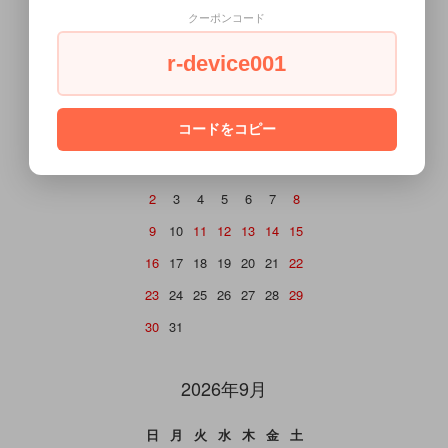
CALENDAR
クーポンコード
カレンダー
r-device001
2026年8月
コードをコピー
日
月
火
水
木
金
土
1
2
3
4
5
6
7
8
9
10
11
12
13
14
15
16
17
18
19
20
21
22
23
24
25
26
27
28
29
30
31
2026年9月
日
月
火
水
木
金
土