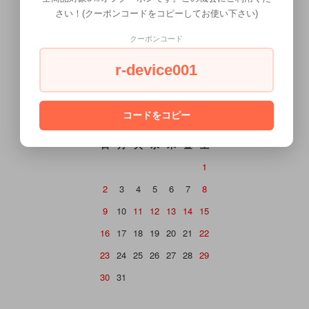
さい！(クーポンコードをコピーしてお使い下さい)
クーポンコード
CALENDAR
r-device001
カレンダー
2026年8月
コードをコピー
日
月
火
水
木
金
土
1
2
3
4
5
6
7
8
9
10
11
12
13
14
15
16
17
18
19
20
21
22
23
24
25
26
27
28
29
30
31