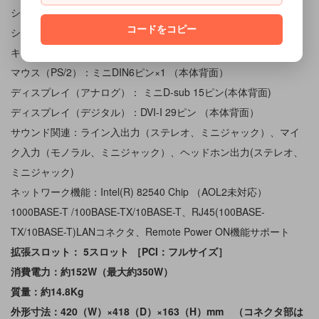
シリアルCH1：最大 115,200bps、D-sub9ピン×1 （本体背面）
コードをコピー
シリアルCH2：最大 115,200bps、D-sub9ピン×1 （本体背面）
キーボード（PS/2）：ミニDIN6ピン×1 （本体背面）
マウス（PS/2）：ミニDIN6ピン×1 （本体背面）
ディスプレイ（アナログ）： ミニD-sub 15ピン(本体背面)
ディスプレイ（デジタル）：DVI-I 29ピン （本体背面）
サウンド関連：ライン入出力（ステレオ、ミニジャック）、マイ
ク入力（モノラル、ミニジャック）、ヘッドホン出力(ステレオ、
ミニジャック)
ネットワーク機能：Intel(R) 82540 Chip （AOL2未対応）
1000BASE-T /100BASE-TX/10BASE-T、RJ45(100BASE-
TX/10BASE-T)LANコネクタ、Remote Power ON機能サポート
拡張スロット： 5スロット ［PCI：フルサイズ］
消費電力：約152W（最大約350W）
質量：約14.8Kg
外形寸法：420（W）×418（D）×163（H）mm （コネクタ部は