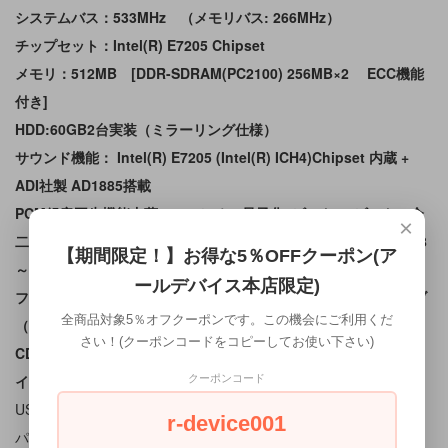
システムバス：533MHz （メモリバス: 266MHz）
チップセット：Intel(R) E7205 Chipset
メモリ：512MB [DDR-SDRAM(PC2100) 256MB×2 ECC機能
付き]
HDD:60GB2台実装（ミラーリング仕様）
サウンド機能： Intel(R) E7205 (Intel(R) ICH4)Chipset 内蔵 +
ADI社製 AD1885搭載
PCM録音再生機能内蔵：ステレオ、量子化8ビット/16ビット、全
×
二重対応（モノラル、量子化8ビット時）、 サンプリングレート8
【期間限定！】お得な5％OFFクーポン(ア
～48KHz
ールデバイス本店限定)
フロッピィディスクドライブ：3.5型フロッピィディスクドライブ
全商品対象5％オフクーポンです。この機会にご利用くだ
（３モード［1.44MB/1.2MB/720KB］対応）
さい！(クーポンコードをコピーしてお使い下さい)
CD-ROMドライブ：24倍速CD-ROMドライブ×1
インターフェイス：
クーポンコード
USB：3（本体前面×1[USB 1.1対応]、背面×2[USB 2.0対応]）
r-device001
パラレル：D-sub25ピン （本体背面）