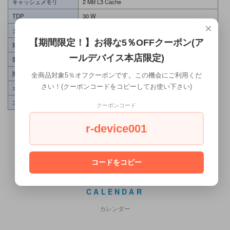
キャッシュメモリ
2 MB L3 Cache
TDP
30 W
×
グラフィック
N/A
【期間限定！】お得な5％OFFクーポン(ア
対応ソケット
FCLGA1366
ールデバイス本店限定)
製品コレクション
Intel Celeron Processor
開発コード名
Jasper Forest
全商品対象5％オフクーポンです。この機会にご利用くだ
さい！(クーポンコードをコピーしてお使い下さい)
オーダーコード
AT80612004743AA
スペックコード
SLBWN
クーポンコード
r-device001
コードをコピー
CALENDAR
カレンダー