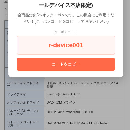
本体に擦りキズ、シール跡、使用感 等があります。
ールデバイス本店限定)
オペレーティングシステム は、付属していません。
キーボード、マウス、リカバリディスク 等 は付属していません。
全商品対象5％オフクーポンです。この機会にご利用くだ
さい！(クーポンコードをコピーしてお使い下さい)
メーカー
Dell Inc.
型番
Dell PowerEdge T110 II
クーポンコード
オペレーティングシス
-
テム
r-device001
チップセット
Intel C200 Chipset
Intel Xeon Processor E3-1220 v2 3.10 - 3.50 GHz
プロセッサ
4コア, 4スレッド, 8 MB Intel Smart Cache
コードをコピー
8.0 GB - 8.0 GB * 1, DDR3-1600 ECC Unbuffered
システムメモリ
DIMM
ハードディスクドライ
非搭載 - 3.5インチ ハードディスク用 マウンタ * 4
ブ
搭載
ドライブベイ
3.5インチ Serial ATA * 4
オプティカルドライブ
DVD-ROM ドライブ
リムーバブル ディスク
Dell 0K342P PowerVault RD1000
ストレージ
ストレージコントロー
Dell 047MCV PERC H200A RAID Controller
ラカード