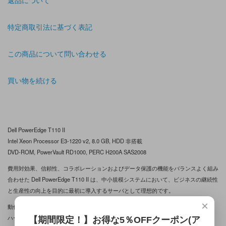
特定商取引法に基づく表記
この商品について問い合わせる
買い物を続ける
Dell PowerEdge T110 II
Intel Xeon Processor E3-1220 v2, 8.0 GB, HDD 非搭載
DVD-ROM, PowerVault RD1000, PERC H200A SAS2008
費用対効果、信頼性、コラボレーションおよびデータ保護の機能をバランスよく組み
合わせた Dell PowerEdge T110 II は、中小規模システムにおいて、ビジネスの継続性
と生産性の向上を目的に最初に導入するサーバとして理想的です。
×
動作確認済、中古品 です。
ハードディスク は、搭載していません。
【期間限定！】お得な5％OFFクーポン(ア