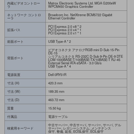
内蔵ビデオコントロー
Matrox Electronic Systems Ltd. MGA G200eW
ラ
WPCM450 Graphics Controller
ネットワーク コントロ
Broadcom Inc. NetXtreme BCM5722 Gigabit
ーラ
Ethernet Controller
PCI Express 2.0 x8 * 2
拡張バス
PCI Express 2.0 x4 * 1
PCI Express 2.0 x1 * 1
前面ポート
USB Type-A * 2
ビデオコネクタ アナログRGB mini D-Sub 15-Pin
DE-15
シリアルコネクタ RS-232C D-Sub 9-Pin DE-9 DTE
背面ポート
LOM 1000BASE-T/100BASE-TX/10BASE-T RJ-45
External Serial ATA eSATA - 3.0 Gb/s
USB Type-A * 4
電源装置
Dell 0RY51R
寸法 (H)
420.3 mm
寸法 (W)
189.35 mm
寸法 (D)
463.72 mm
質量
15.50 kg
付属品
電源ケーブル
中古サーバー, 中古サーバ, サーバー, サーバ, デル
検索用キーワード
サーバー, レガシーシステム, メンテナンス
保守, 整備, 延長, EOSL保守, EOL保守