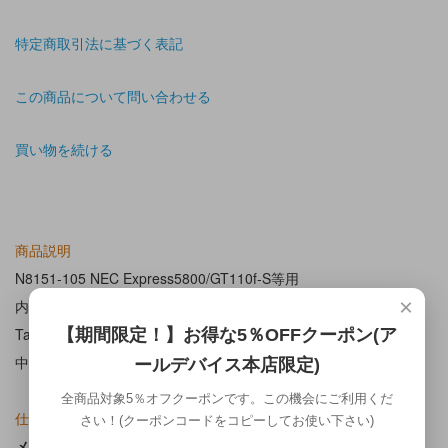
特定商取引法に基づく表記
この商品について問い合わせる
買い物を続ける
商品説明
N8151-105 NEC Express5800/GT110f-S等用
×
内蔵RDX USB2.0/USB3.0 バックアップドライブ
Tandberg RMN-D-01-11のOEM品です。
【期間限定！】お得な5％OFFクーポン(ア
中古品、動作確認済み。
ールデバイス本店限定)
全商品対象5％オフクーポンです。この機会にご利用くだ
仕様
さい！(クーポンコードをコピーしてお使い下さい)
メーカー
:NEC