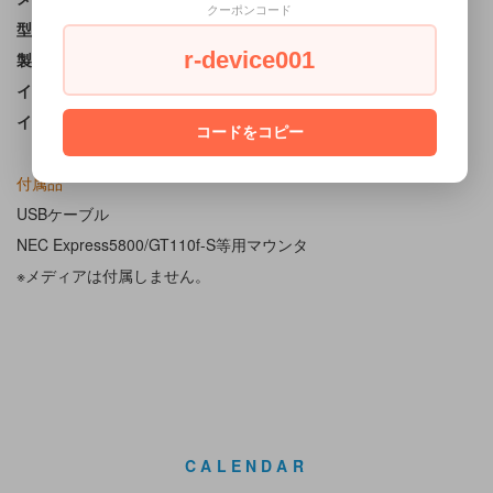
クーポンコード
型番
:N8151-105
r-device001
製造元
:Tandberg
インターフェイス
:内蔵USBコネクタ
インターフェース
:USB2.0/USB3.0
コードをコピー
付属品
USBケーブル
NEC Express5800/GT110f-S等用マウンタ
※メディアは付属しません。
CALENDAR