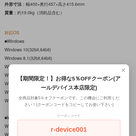
外形寸法
：幅400×奥行457×高さ415.6mm
質量
：約19.0kg（消耗品含む）
対応OS
■Windows
Windows 10(32bit,64bit)
Windows 8.1(32bit,64bit)
Windows 8(32bit,64bit)
×
Windows 7(32bit,64bit)
【期間限定！】お得な5％OFFクーポン(ア
Windows Vista(32bit,64bit)
ールデバイス本店限定)
Windows XP(32bit,64bit)
全商品対象5％オフクーポンです。この機会にご利用くだ
Windows 2000
さい！(クーポンコードをコピーしてお使い下さい)
クーポンコード
■Windows Server
Windows Server 2016
r-device001
Windows Server 2012