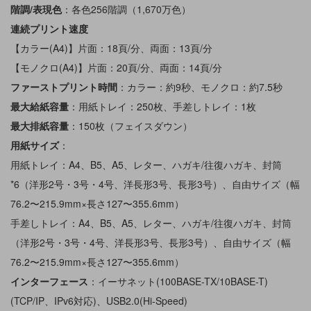
階調/表現色
：各色256階調（1,670万色）
連続プリント速度
【カラー(A4)】片面：18頁/分、両面：13頁/分
【モノクロ(A4)】片面：20頁/分、両面：14頁/分
ファーストプリント時間
：カラー：約9秒、モノクロ：約7.5秒
最大給紙容量
：用紙トレイ：250枚、手差しトレイ：1枚
最大排紙容量
：150枚（フェイスダウン）
用紙サイズ
：
用紙トレイ：A4、B5、A5、レター、ハガキ/往復ハガキ、封筒
*6（洋形2号・3号・4号、洋長形3号、長形3号）、自由サイズ（幅
76.2〜215.9mm×長さ127〜355.6mm）
手差しトレイ：A4、B5、A5、レター、ハガキ/往復ハガキ、封筒
（洋形2号・3号・4号、洋長形3号、長形3号）、自由サイズ（幅
76.2〜215.9mm×長さ127〜355.6mm）
インターフェース
：イーサネット(100BASE-TX/10BASE-T)
(TCP/IP、IPv6対応)、USB2.0(Hi-Speed)