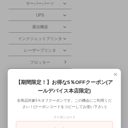
サーバーパーツ
UPS
通信機器
インクジェットプリンタ
レーザープリンタ
プロッター
×
コピー機
【期間限定！】お得な5％OFFクーポン(ア
複合機
ールデバイス本店限定)
丁合機
全商品対象5％オフクーポンです。この機会にご利用くだ
さい！(クーポンコードをコピーしてお使い下さい)
ドットプリンタ
クーポンコード
シュレッダー