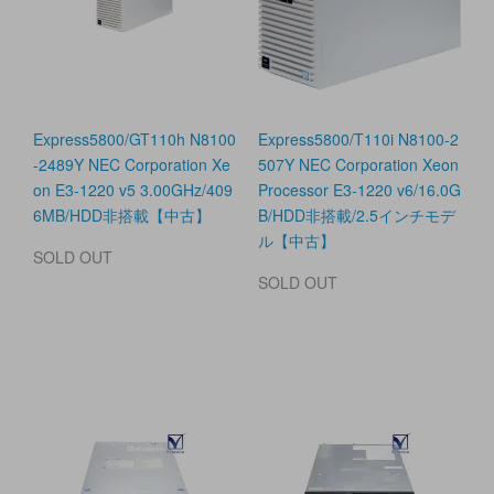
Express5800/GT110h N8100
Express5800/T110i N8100-2
-2489Y NEC Corporation Xe
507Y NEC Corporation Xeon
on E3-1220 v5 3.00GHz/409
Processor E3-1220 v6/16.0G
6MB/HDD非搭載【中古】
B/HDD非搭載/2.5インチモデ
ル【中古】
SOLD OUT
SOLD OUT