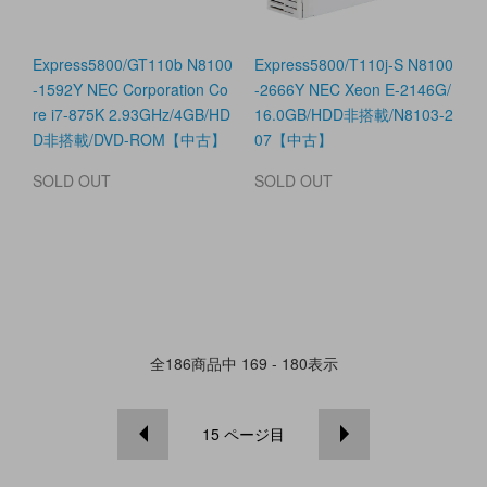
Express5800/GT110b N8100
Express5800/T110j-S N8100
-1592Y NEC Corporation Co
-2666Y NEC Xeon E-2146G/
re i7-875K 2.93GHz/4GB/HD
16.0GB/HDD非搭載/N8103-2
D非搭載/DVD-ROM【中古】
07【中古】
SOLD OUT
SOLD OUT
全
186
商品中
169 - 180
表示
15
ページ目