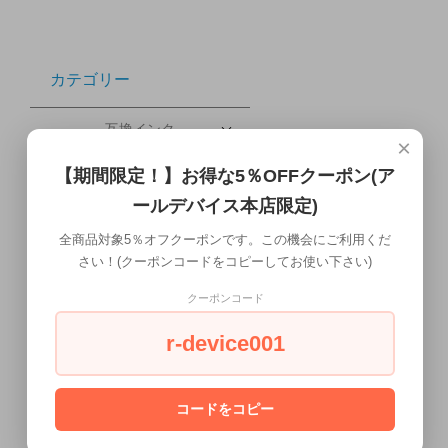
カテゴリー
互換インク
×
その他プリンタ
【期間限定！】お得な5％OFFクーポン(ア
ールデバイス本店限定)
ブレードサーバー
全商品対象5％オフクーポンです。この機会にご利用くだ
携帯電話・タブレット
さい！(クーポンコードをコピーしてお使い下さい)
配送について
クーポンコード
r-device001
ワークステーション本体
液晶ディスプレイ
コードをコピー
会社概要