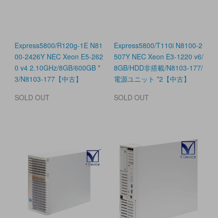
Express5800/R120g-1E N81
Express5800/T110i N8100-2
00-2426Y NEC Xeon E5-262
507Y NEC Xeon E3-1220 v6/
0 v4 2.10GHz/8GB/600GB *
8GB/HDD非搭載/N8103-177/
3/N8103-177【中古】
電源ユニット *2【中古】
SOLD OUT
SOLD OUT