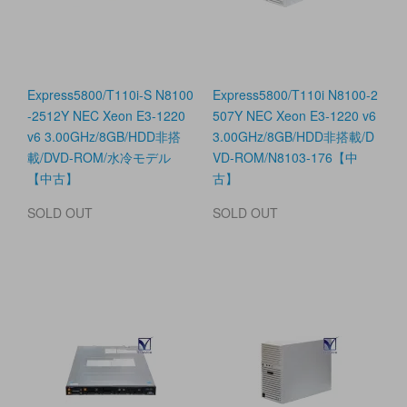
Express5800/T110i-S N8100
Express5800/T110i N8100-2
-2512Y NEC Xeon E3-1220
507Y NEC Xeon E3-1220 v6
v6 3.00GHz/8GB/HDD非搭
3.00GHz/8GB/HDD非搭載/D
載/DVD-ROM/水冷モデル
VD-ROM/N8103-176【中
【中古】
古】
SOLD OUT
SOLD OUT